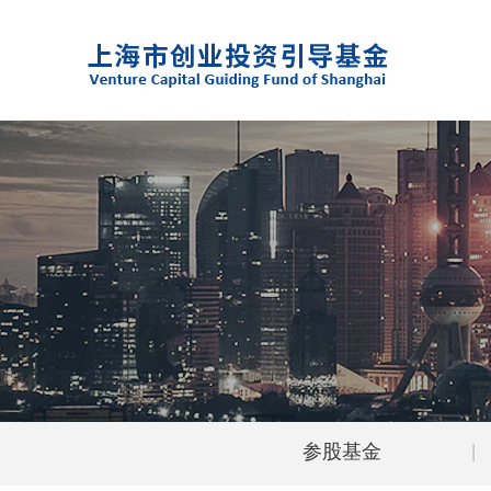
参股基金
|