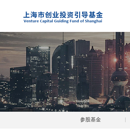
参股基金
|