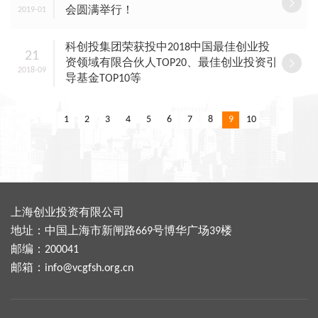
会圆满举行！
2019-01
科创投集团荣获投中2018中国最佳创业投
21
资领域有限合伙人TOP20、最佳创业投资引
2018-09
导基金TOP10等
1
2
3
4
5
6
7
8
9
10
上海创业投资有限公司
地址：中国上海市新闸路669号博华广场39楼
邮编：200041
邮箱：
info@vcgfsh.org.cn