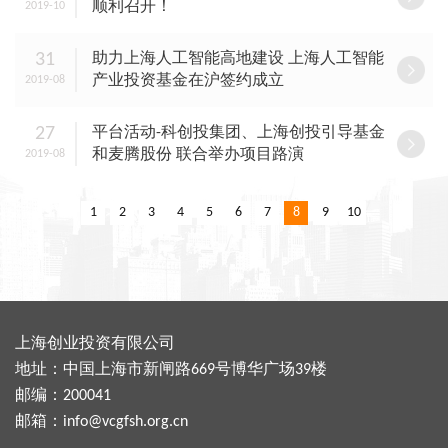
顺利召开！
2019-10
31
助力上海人工智能高地建设 上海人工智能
产业投资基金在沪签约成立
2019-08
27
平台活动-科创投集团、上海创投引导基金
和麦腾股份 联合举办项目路演
2019-08
1
2
3
4
5
6
7
8
9
10
上海创业投资有限公司
地址：中国上海市新闸路669号博华广场39楼
邮编：200041
邮箱：
info@vcgfsh.org.cn